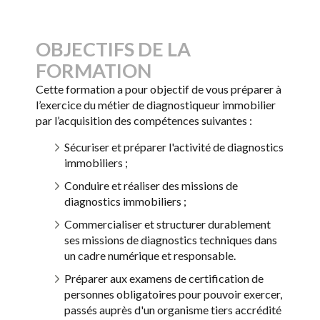
Pas de conventions de partenariat
reconstitués. La certification est accessible
Certificateur : Up n’PRO.
établissant des passerelles. Les
par blocs de compétences.
OBJECTIFS DE LA
correspondances entre blocs de
FORMATION
compétences des différentes certifications
sont établies pour faciliter les mobilités
Cette formation a pour objectif de vous préparer à
professionnelles et simplifier le parcours de
l’exercice du métier de diagnostiqueur immobilier
qualification. Elles sont identifiées sur la fiche
par l’acquisition des compétences suivantes :
RNCP41787
Sécuriser et préparer l'activité de diagnostics
immobiliers ;
Conduire et réaliser des missions de
diagnostics immobiliers ;
Commercialiser et structurer durablement
ses missions de diagnostics techniques dans
un cadre numérique et responsable.
Préparer aux examens de certification de
personnes obligatoires pour pouvoir exercer,
passés auprès d'un organisme tiers accrédité