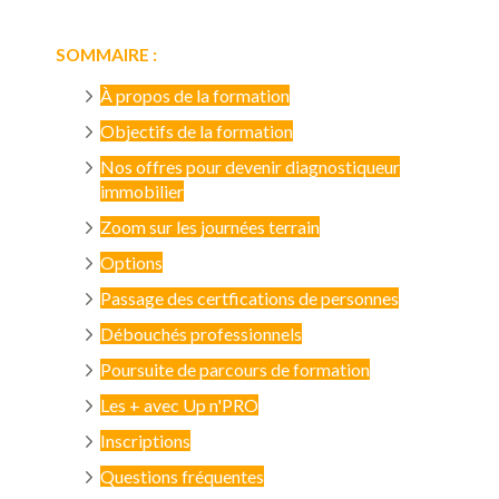
SOMMAIRE :
À propos de la formation
Objectifs de la formation
Nos offres pour devenir diagnostiqueur
immobilier
Zoom sur les journées terrain
Options
Passage des certfications de personnes
Débouchés professionnels
Poursuite de parcours de formation
Les + avec Up n'PRO
Inscriptions
Questions fréquentes