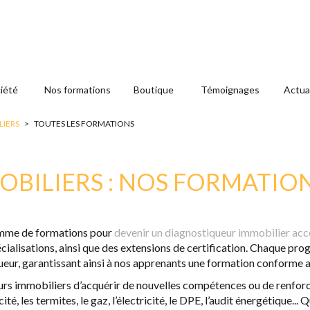
iété
Nos formations
Boutique
Témoignages
Actua
LIERS
>
TOUTES LES FORMATIONS
OBILIERS : NOS FORMATIO
amme de formations pour
devenir un diagnostiqueur immobilier ac
pécialisations, ainsi que des extensions de certification. Chaque 
ueur, garantissant ainsi à nos apprenants une formation conforme a
rs immobiliers d’acquérir de nouvelles compétences ou de renfor
cité, les termites, le gaz, l’électricité, le DPE, l’audit énergétique...