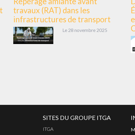
Repérage amiante avant
D
t
travaux (RAT) dans les
É
infrastructures de transport
e
C
Le 28 novembre 2025
SITES DU GROUPE ITGA
I
ITGA
Me