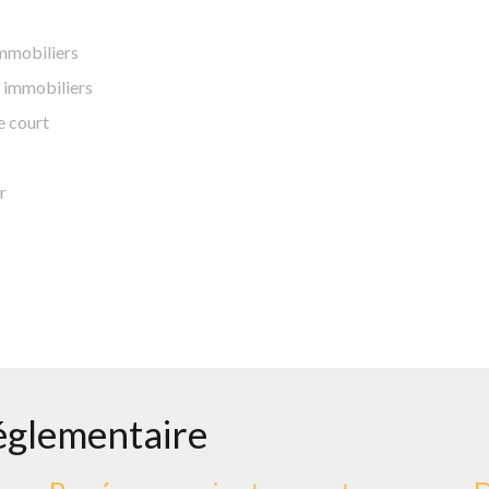
immobiliers
s immobiliers
e court
r
 réglementaire