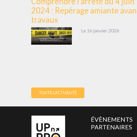
Comprendre l'arrêté du 4 juin
2024 : Repérage amiante avan
travaux
Le 16 janvier 2026
TOUTE L'ACTUALITÉ
ÉVÈNEMENTS
PARTENAIRES